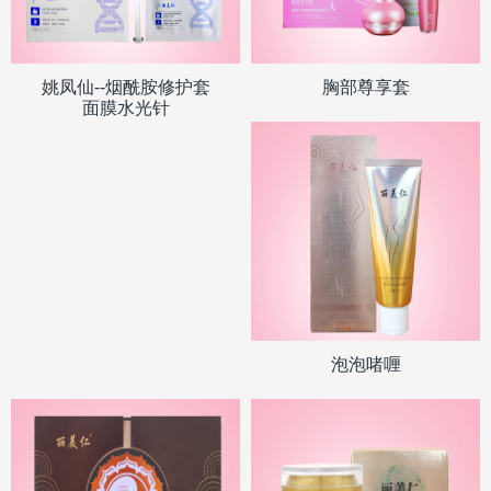
姚凤仙--烟酰胺修护套
胸部尊享套
面膜水光针
泡泡啫喱