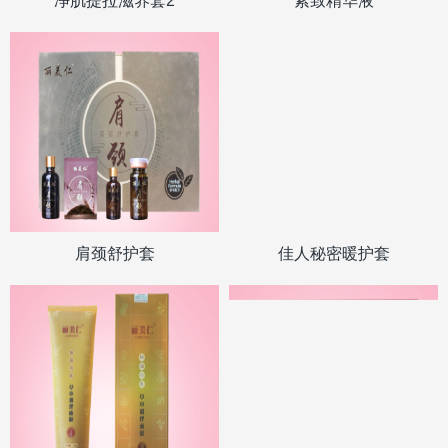
净肌提拉滋养套2
紧致精华液
肩颈舒护套
佳人秘密暖护套