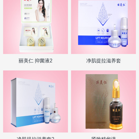
丽美仁 抑菌液2
净肌提拉滋养套