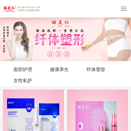
T
o
g
g
l
e
n
a
v
i
面部护理
健康养生
纤体塑形
g
a
女性私护
t
i
o
n